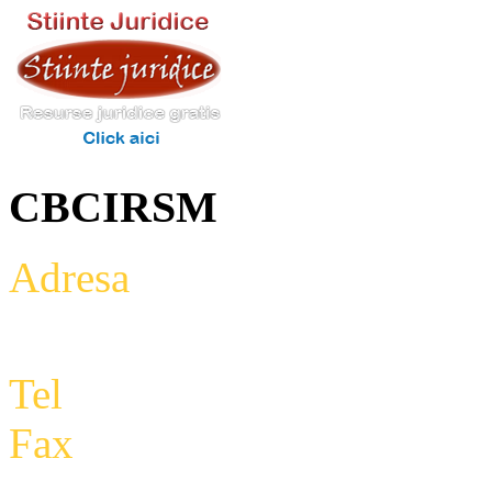
CBCIRSM
Adresa
: Intrarea Aniversari
Etaj 2,biroul 27A, sector 3,
Tel
: +4 0788 434 000
Fax
:
+4 0318 177 390