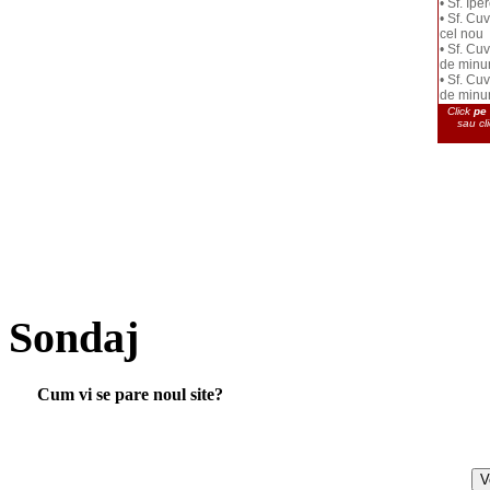
• Sf. Ipe
• Sf. Cu
cel nou
• Sf. Cu
de minu
• Sf. Cu
de minu
Click
pe 
sau cl
Sondaj
Cum vi se pare noul site?