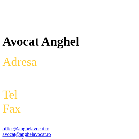
Avocat Anghel
Adresa
: Intrarea Aniversari
Etaj 2,biroul 27A, sector 3,
Tel
: +4 0788 434 000
Fax
:
+4 0318 177 390
office@anghelavocat.ro
avocat@anghelavocat.ro