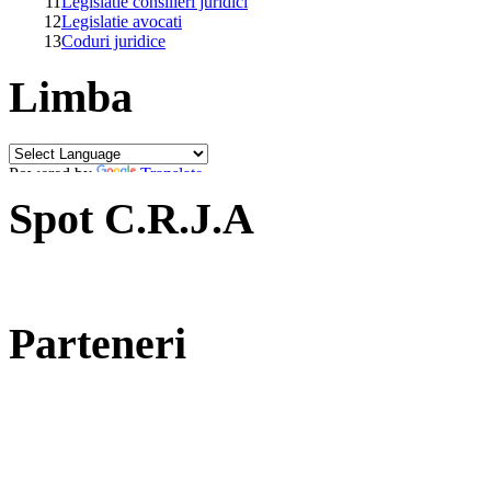
11
Legislatie consilieri juridici
12
Legislatie avocati
13
Coduri juridice
Limba
Powered by
Translate
Spot C.R.J.A
Parteneri