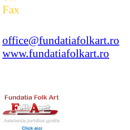
Fax
:
+4 0318 171 793
office@fundatiafolkart.ro
www.fundatiafolkart.ro