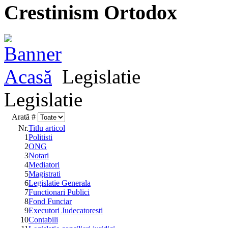
Crestinism Ortodox
Acasă
Legislatie
Legislatie
Arată #
Nr.
Titlu articol
1
Politisti
2
ONG
3
Notari
4
Mediatori
5
Magistrati
6
Legislatie Generala
7
Functionari Publici
8
Fond Funciar
9
Executori Judecatoresti
10
Contabili