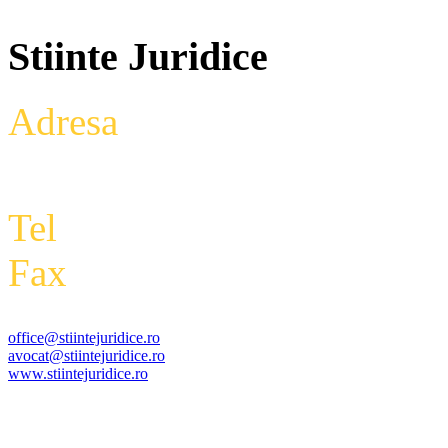
Stiinte Juridice
Adresa
: Intrarea Aniversari
Etaj 2,biroul 27A, sector 3,
Tel
: +4 0788 434 000
Fax
:
+4 0318 177 390
office@stiintejuridice.ro
avocat@stiintejuridice.ro
www.stiintejuridice.ro