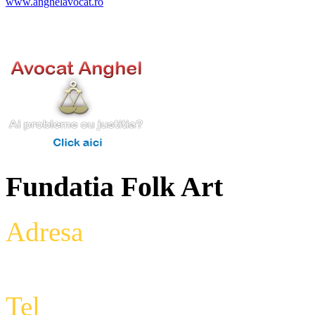
www.anghelavocat.ro
Fundatia Folk Art
Adresa
: Intrarea Aniversari
Etaj 2,biroul 27A, sector 3,
Tel
: +4 0788 434 000