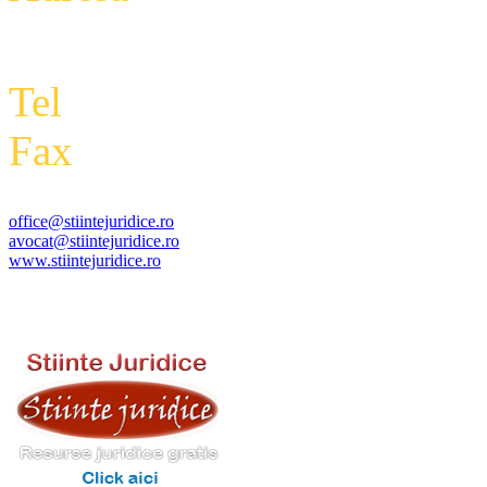
Etaj 2,biroul 27A, sector 3,
Tel
: +4 0788 434 000
Fax
:
+4 0318 177 390
office@stiintejuridice.ro
avocat@stiintejuridice.ro
www.stiintejuridice.ro