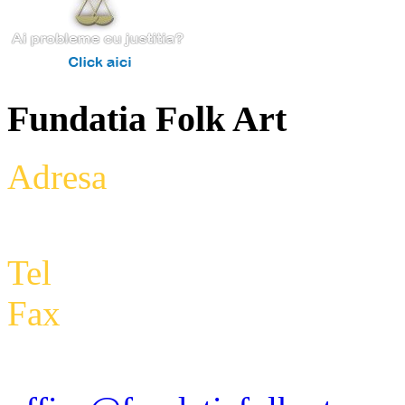
Fundatia Folk Art
Adresa
: Intrarea Aniversari
Etaj 2,biroul 27A, sector 3,
Tel
: +4 0788 434 000
Fax
:
+4 0318 171 793