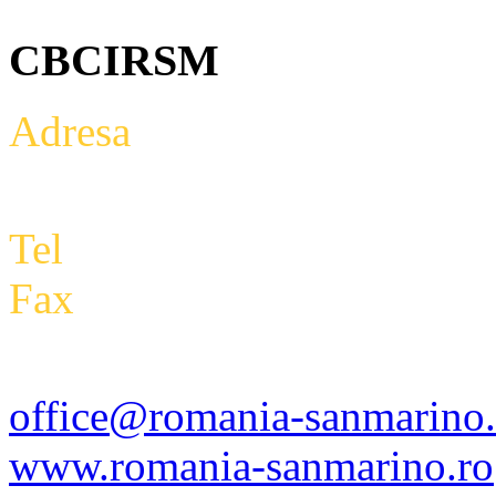
CBCIRSM
Adresa
: Intrarea Aniversari
Etaj 2,biroul 27A, sector 3,
Tel
: +4 0788 434 000
Fax
:
+4 0318 177 390
office@romania-sanmarino.
www.romania-sanmarino.ro