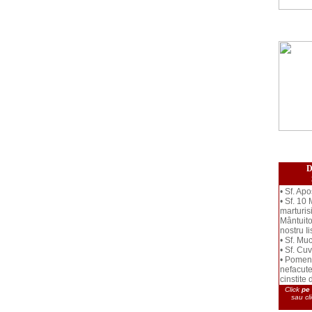
D
• Sf. Apo
• Sf. 10
marturis
Mântuito
nostru I
• Sf. Mu
• Sf. Cu
• Pomeni
nefacut
cinstite
Click
pe 
sau cl