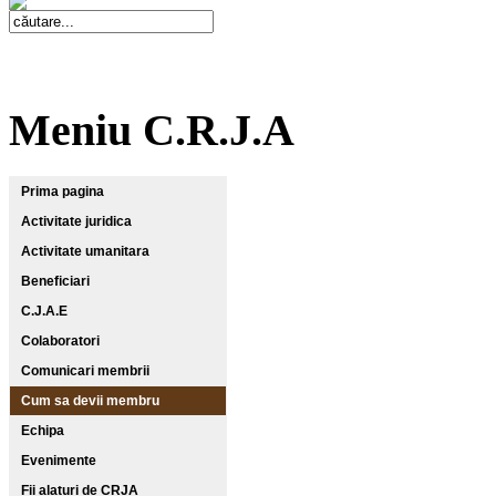
Meniu C.R.J.A
Prima pagina
Activitate juridica
Activitate umanitara
Beneficiari
C.J.A.E
Colaboratori
Comunicari membrii
Cum sa devii membru
Echipa
Evenimente
Fii alaturi de CRJA