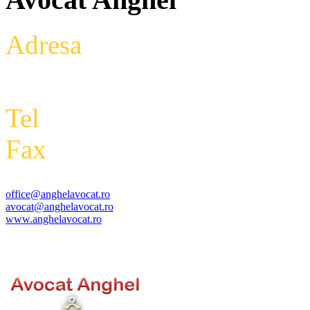
Adresa
: Intrarea Aniversari
Etaj 2,biroul 27A, sector 3,
Tel
: +4 0788 434 000
Fax
:
+4 0318 177 390
office@anghelavocat.ro
avocat@anghelavocat.ro
www.anghelavocat.ro