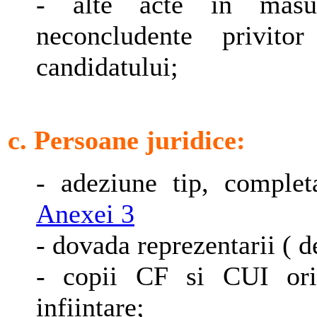
- alte acte in masu
neconcludente privito
candidatului;
c. Persoane juridice:
- adeziune tip, comple
Anexei 3
- dovada reprezentarii ( d
- copii CF si CUI ori 
infiintare;