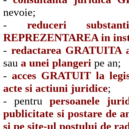
nevoie;
-
reduceri subst
REPREZENTAREA in inst
-
redactarea GRATUITA a 
sau
a unei plangeri
pe an;
-
acces GRATUIT la legisl
acte si actiuni juridice
;
- pentru
persoanele jurid
publicitate si postare de a
si pe site-ul postului de ra