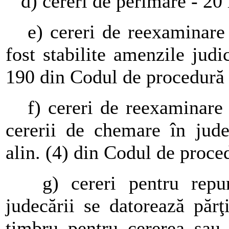
d) cereri de perimare - 20 
e) cereri de reexaminare î
fost stabilite amenzile judic
190 din Codul de procedură c
f) cereri de reexaminare î
cererii de chemare în jude
alin. (4) din Codul de proced
g) cereri pentru repune
judecării se datorează păr
timbru pentru cererea sau 