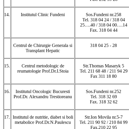
14.
Institutul Clinic Fundeni
Sos.Fundeni nr.258
Tel. 318 04 24 / 318 04
25….40 / 318 04 00….14
Fax. 318 04 44
Centrul de Chirurgie Generala si
318 04 25 - 28
Transplant Hepatic
15.
Centrul metodologic de
Str.Thomas Masaryk 5
reumatologie Prof.Dr.I.Stoia
Tel. 211 68 48 / 211 94 29
Fax 311 18 80
16.
Institutul Oncologic Bucuresti
Sos.Fundeni nr.252
Prof.Dr. Alexandru Trestioreanu
Tel. 318 32 69
Fax. 318 32 62
17.
Institutul de nutritie, diabet si boli
Str.Ion Movila nr.5-7
metabolice Prof.Dr.N.Paulescu
Tel. 211 90 92 / 210 84 99
Fax.210 22 95