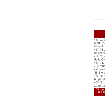
S
• Sf. Cu
Marturis
Ciziculu
• Sf. Mir
episcopu
• Sf. Cu
de la O
• Sf. 2 M
• Sf. Mu
• Pomenir
Sfintilor
• Sf. No
bulgarul
• Sf. No
Zagoreu
Click
pe 
sau cl