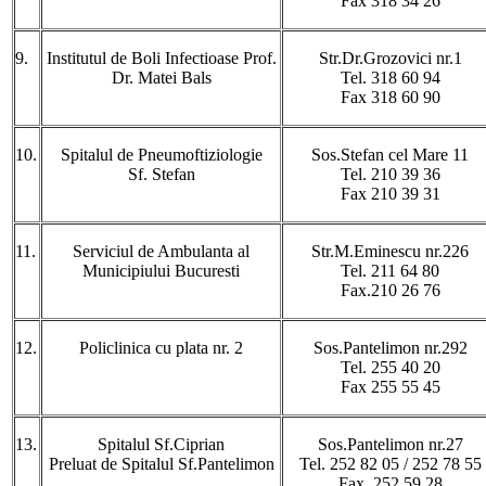
Fax 318 34 26
9.
Institutul de Boli Infectioase Prof.
Str.Dr.Grozovici nr.1
Dr. Matei Bals
Tel. 318 60 94
Fax 318 60 90
10.
Spitalul de Pneumoftiziologie
Sos.Stefan cel Mare 11
Sf. Stefan
Tel. 210 39 36
Fax 210 39 31
11.
Serviciul de Ambulanta al
Str.M.Eminescu nr.226
Municipiului Bucuresti
Tel. 211 64 80
Fax.210 26 76
12.
Policlinica cu plata nr. 2
Sos.Pantelimon nr.292
Tel. 255 40 20
Fax 255 55 45
13.
Spitalul Sf.Ciprian
Sos.Pantelimon nr.27
Preluat de Spitalul Sf.Pantelimon
Tel. 252 82 05 / 252 78 55
Fax. 252 59 28