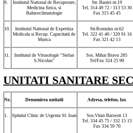
9.
Institutul National de Recuperare,
Str. Baniei nr.19
Medicina fizica, si
Tel. 314 49 72 / 313 53 30
Balneoclimatologie
Fax 315 45 45
10.
Institutul National de Expertiza
Str.Romulus nr.62
Medicala si Recup. Capacitatii de
Tel. 322 41 40 / 320 91 16
Munca
Fax 321 42 13
11.
Institutul de Virusologie "Stefan
Sos. Mihai Bravu 285
S.Nicolau"
Tel/Fax 324 25 90
UNITATI SANITARE SE
Nr.
Denumirea
unitatii
Adresa
, telefon, fax
1.
Spitalul Clinic de Urgenta Sf. Ioan
Sos.Vitan Barzesti 13
Tel. 334 45 75 / 332 15 15
Fax 334 59 70