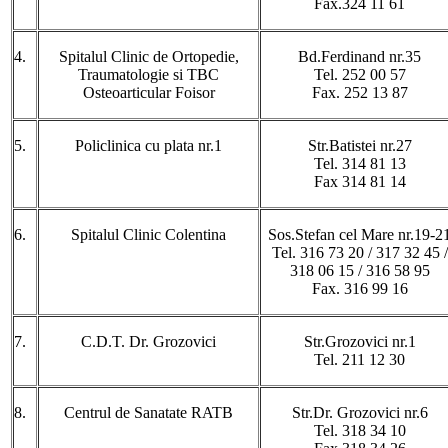
Fax.324 11 61
4.
Spitalul Clinic de Ortopedie,
Bd.Ferdinand nr.35
Traumatologie si TBC
Tel. 252 00 57
Osteoarticular Foisor
Fax. 252 13 87
5.
Policlinica cu plata nr.1
Str.Batistei nr.27
Tel. 314 81 13
Fax 314 81 14
6.
Spitalul Clinic Colentina
Sos.Stefan cel Mare nr.19-2
Tel. 316 73 20 / 317 32 45 /
318 06 15 / 316 58 95
Fax. 316 99 16
7.
C.D.T. Dr. Grozovici
Str.Grozovici nr.1
Tel. 211 12 30
8.
Centrul de Sanatate RATB
Str.Dr. Grozovici nr.6
Tel. 318 34 10