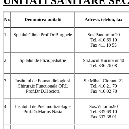
UNITATI SANITARE SE
Nr.
Denumirea
unitatii
Adresa
, telefon, fax
1
Spitalul Clinic Prof.Dr.Burghele
Sos.Panduri nr.20
Tel. 410 69 10
Fax 411 10 55
2
Spitalul de Ftiziopediatrie
Str.Lacul Bucura nr.40
Tel. 336 26 08
3.
Institutul de Fonoaudiologie si
Str.Mihail Cioranu 21
Chirurgie Functionala ORL
Tel. 410 21 70
Prof.Dr.D.Hociota
Fax 410 02 78
4.
Institutul de Pneumoftiziologie
Sos.Viilor nr.90
Prof.Dr.Marius Nasta
Tel. 335 69 10
Fax 337 38 01