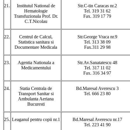
21.
Institutul National de
Str.C-tin Caracas nr.2
Hematologie
Tel. 319 31 62
Transfuzionala Prof. Dr.
Fax. 319 17 79
C.T.Nicolau
22.
Centrul de Calcul,
Str.George Vraca nr.9
Statistica sanitara si
Tel. 313 38 09
Documentare Medicala
Fax.311 29 98
23.
Agentia Nationala a
Str.Av.Sanatatescu 48
Medicamentului
Tel. 317 11 02
Fax. 316 34 97
24.
Statia Centrala de
Bd.Maresal Averescu 3
Transport Sanitar si
Tel. 666 23 80
Ambulanta Aeriana
Bucuresti
25.
Leaganul pentru copii nr.1
Bd.Maresal Averescu nr.17
Tel. 223 41 90