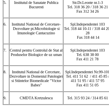
5.
Institutul de Sanatate Publica
Str.Dr.Leonte nr.1-3
Bucuresti
Tel. 318 36 20 / 318 36 21
Fax 312 34 26
6.
Institutul National de Cercetare-
Spl.Independentei 103
Dezvoltare pt.Microbiologie si
Tel. 318 44 10-11 / 318 44 2
Imunologie Cantacuzino
28
Fax 318 44 14
7.
Centrul pentru Controlul de Stat al
Spl.Independentei 103
Produselor Biologice de uz uman
Tel. 638 38 00
Fax 411 21 78
8.
Institutul National de Cercetare,
Spl.Independentei Nr.99-10
Dezvoltare in Domeniul Patologiei
Tel. 411 51 62 / 411 45 85 
si Stiintelor Biomedicale "Victor
411 51 95 / 411 57 95
Babes"
Fax 411 51 05
9.
CMDTA Kretzulescu
Tel. 315 93 24 / 314 85 61