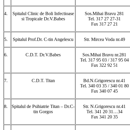
4.
Spitalul Clinic de Boli Infectioase
Sos.Mihai Bravu 281
si Tropicale Dr.V.Babes
Tel. 317 27 27-31
Fax 317 27 21
5.
Spitalul Prof.Dr. C-tin Angelescu
Str. Mircea Voda nr.49
6.
C.D.T. Dr.V.Babes
Sos.Mihai Bravu nr.281
Tel. 317 95 03 / 317 95 04
Fax 322 92 51
7.
C.D.T. Titan
Bd.N.Grigorescu nr.41
Tel. 340 03 35 / 340 01 80
Fax 340 07 45
8.
Spitalul de Psihiatrie Titan – Dr.C-
Str. N.Grigorescu nr.41
tin Gorgos
Tel. 341 20 31…34
Fax 341 20 35