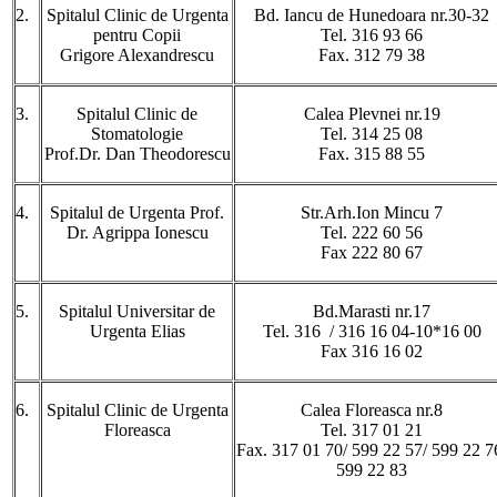
2.
Spitalul Clinic de Urgenta
Bd. Iancu de Hunedoara nr.30-32
pentru Copii
Tel. 316 93 66
Grigore Alexandrescu
Fax. 312 79 38
3.
Spitalul Clinic de
Calea Plevnei nr.19
Stomatologie
Tel. 314 25 08
Prof.Dr. Dan Theodorescu
Fax. 315 88 55
4.
Spitalul de Urgenta Prof.
Str.Arh.Ion Mincu 7
Dr. Agrippa Ionescu
Tel. 222 60 56
Fax 222 80 67
5.
Spitalul Universitar de
Bd.Marasti nr.17
Urgenta Elias
Tel. 316 / 316 16 04-10*16 00
Fax 316 16 02
6.
Spitalul Clinic de Urgenta
Calea Floreasca nr.8
Floreasca
Tel. 317 01 21
Fax. 317 01 70/ 599 22 57/ 599 22 7
599 22 83