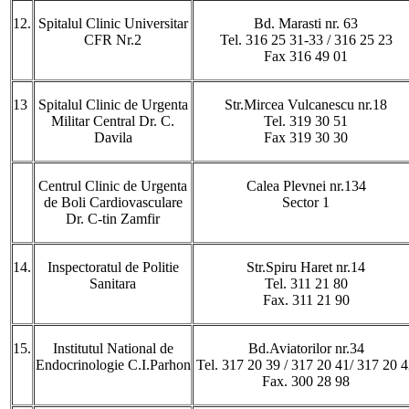
12.
Spitalul Clinic Universitar
Bd. Marasti nr. 63
CFR Nr.2
Tel. 316 25 31-33 / 316 25 23
Fax 316 49 01
13
Spitalul Clinic de Urgenta
Str.Mircea Vulcanescu nr.18
Militar Central Dr. C.
Tel. 319 30 51
Davila
Fax 319 30 30
Centrul Clinic de Urgenta
Calea Plevnei nr.134
de Boli Cardiovasculare
Sector 1
Dr. C-tin Zamfir
14.
Inspectoratul de Politie
Str.Spiru Haret nr.14
Sanitara
Tel. 311 21 80
Fax. 311 21 90
15.
Institutul National de
Bd.Aviatorilor nr.34
Endocrinologie C.I.Parhon
Tel. 317 20 39 / 317 20 41/ 317 20 
Fax. 300 28 98