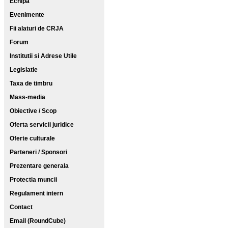
Echipa
Evenimente
Fii alaturi de CRJA
Forum
Institutii si Adrese Utile
Legislatie
Taxa de timbru
Mass-media
Obiective / Scop
Oferta servicii juridice
Oferte culturale
Parteneri / Sponsori
Prezentare generala
Protectia muncii
Regulament intern
Contact
Email (RoundCube)