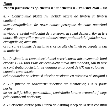
Nota:
Pentru pachetele “Top Business” si “Business Exclusive Non – st
a. -
Contributiile platite nu includ: taxele de timbru si timbru 
cautiuni,
taxe extrajudiciare de orice natura percepute de catre autoritat
legilor
in vigoare, pretul mijlocului de transport, in cazul deplasarilor in ter
onorariile expertilor pentru administrarea probatoriului judiciar sau
extrajudiciar, avansuri
ori arvune stabilite de instante si orice alte cheltuieli percepute in baz
in materie;
b. -
In situatia in care obiectul unei cereri consta intr-o suma de bani
excede 1.000.000 Euro ori echivalent intr-o alta moneda, sau in pro
la contributia pachetului se adauga un procent de 8% din valoarea
creantei revendicate
ori a daunelor solicitate si ulterior castigate cu asistarea si sprijinu
c. -
In functie de solicitarile specifice ale membrilor,
CRJA
poate
pachet
de servicii juridice, personalizat, contributia lunara urmand a fi neg
prin contractul perfectat;
d. - Serviciile oferite prin Curtea de Arbitraj incep de la data constitui