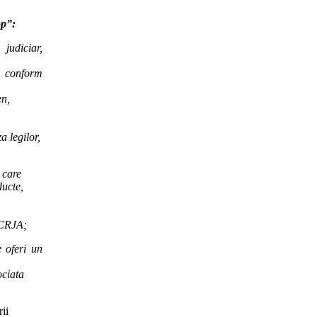
op”:
judiciar,
i conform
en,
a legilor,
 care
ducte,
l CRJA;
 oferi un
ociata
rii