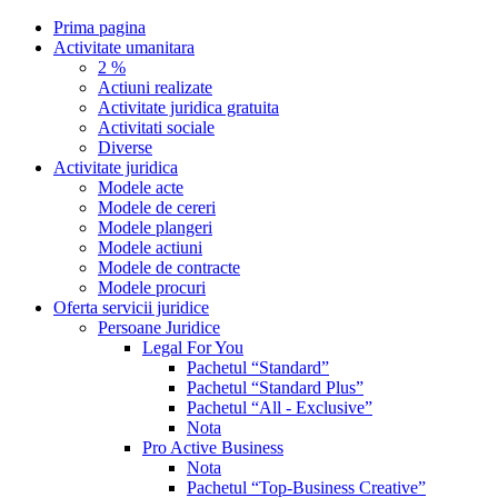
Prima pagina
Activitate umanitara
2 %
Actiuni realizate
Activitate juridica gratuita
Activitati sociale
Diverse
Activitate juridica
Modele acte
Modele de cereri
Modele plangeri
Modele actiuni
Modele de contracte
Modele procuri
Oferta servicii juridice
Persoane Juridice
Legal For You
Pachetul “Standard”
Pachetul “Standard Plus”
Pachetul “All - Exclusive”
Nota
Pro Active Business
Nota
Pachetul “Top-Business Creative”