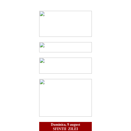
Duminica, 9 august
SFINTII ZILEI