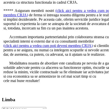
acesteia ca structura functionala in cadrul CRJA.
***** Asiguram membrii nostri
(click aici pentru a vedea cum p
membru CRJA)
de ferma si intreaga noastra diligenta pentru a le real
si implini dezideratele. Pe aceasta cale, oferim serviciile juridice legal
suportul si experienta la care se asteapta de la societati de avocatura
si, totodata, incercam sa fim cu un pas inaintea acestora.
Accentuam importanta parteneriatului prin colaborarea stransa cu
specialistii interni si externi dar si cu consultantii membrilor
(click aici pentru a vedea cum poti deveni membru CRJA)
si clientilo
pentru a ne asigura, nu numai ca intelegem scopurile si nevoile acest
dar, de asemena, ca putem, cu adevarat, sa ii ajutam sa le realizeze.
Modalitatea noastra de abordare este canalizata pe nevoia de a ga
solutiile adecvate pentru ca afacerea sa functioneze optim, riscurile sa
reduse la minim, viciile contractuale sa fie eliminate iar activitatea jur
si cea economica sa se armonizeze in cel mai scurt timp si cu
cele mai bune rezultate!
Limba