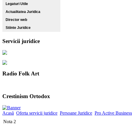
Legaturi Utile
Actualitatea Juridica
Director web
Stiinte Juridice
Servicii juridice
Radio Folk Art
Crestinism Ortodox
Acasă
Oferta servicii juridice
Persoane Juridice
Pro Active Business
Nota 2