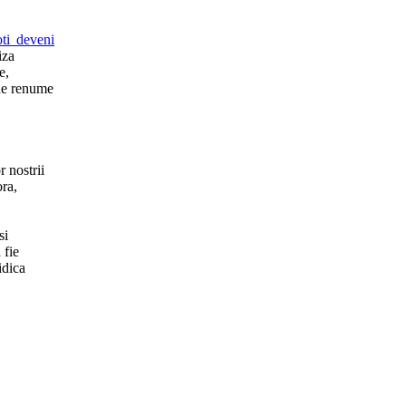
oti deveni
iza
e,
 de renume
r nostrii
ora,
si
 fie
idica