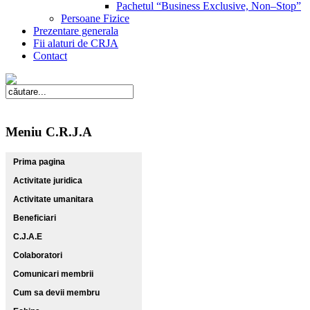
Pachetul “Business Exclusive, Non–Stop”
Persoane Fizice
Prezentare generala
Fii alaturi de CRJA
Contact
Meniu C.R.J.A
Prima pagina
Activitate juridica
Activitate umanitara
Beneficiari
C.J.A.E
Colaboratori
Comunicari membrii
Cum sa devii membru